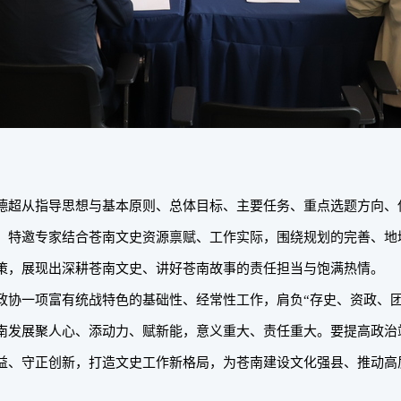
德超从指导思想与基本原则、总体目标、主要任务、重点选题方向、
、特邀专家结合苍南文史资源禀赋、工作实际，围绕规划的完善、地
策，展现出深耕苍南文史、讲好苍南故事的责任担当与饱满热情。
政协一项富有统战特色的基础性、经常性工作，肩负“存史、资政、团
南发展聚人心、添动力、赋新能，意义重大、责任重大。要提高政治
益、守正创新，打造文史工作新格局，为苍南建设文化强县、推动高